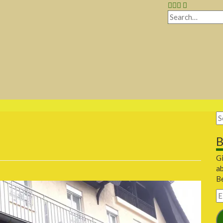
B
Gi
a
Be
E-
Ma
A