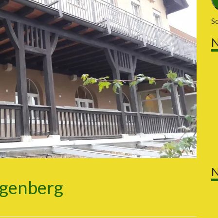
S
N
N
igenberg