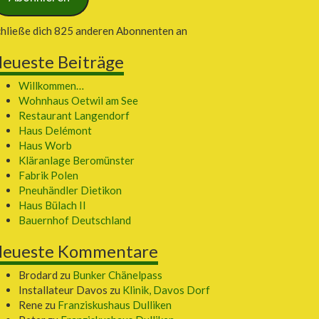
chließe dich 825 anderen Abonnenten an
eueste Beiträge
Willkommen…
Wohnhaus Oetwil am See
Restaurant Langendorf
Haus Delémont
Haus Worb
Kläranlage Beromünster
Fabrik Polen
Pneuhändler Dietikon
Haus Bülach II
Bauernhof Deutschland
eueste Kommentare
Brodard
zu
Bunker Chänelpass
Installateur Davos
zu
Klinik, Davos Dorf
Rene
zu
Franziskushaus Dulliken