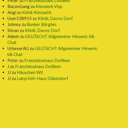
Peter
zu
Franziskushaus Dulliken
BaconGang
zu
Kieswerk Visp
Angi
zu
Klinik Küsnacht
User538915
zu
Klinik, Davos Dorf
Johnny
zu
Bunker Bürglen
Silvan
zu
Klinik, Davos Dorf
Admin
zu
GELÖSCHT Allgemeiner Hinweis: kik
Chat
UrbexerAG
zu
GELÖSCHT Allgemeiner Hinweis:
kik Chat
Peter
zu
Franziskushaus Dulliken
J
zu
Franziskushaus Dulliken
JJ
zu
Häuschen Wil
JJ
zu
Labyrinth-Haus Dübendorf