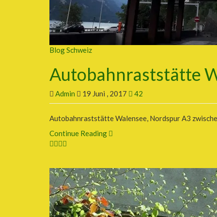
Blog Schweiz
Autobahnraststätte 
Admin
19 Juni , 2017
42
Autobahnraststätte Walensee, Nordspur A3 zwische
Continue Reading