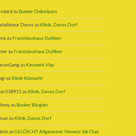
rodard
zu
Bunker Chänelpass
stallateur Davos
zu
Klinik, Davos Dorf
ene
zu
Franziskushaus Dulliken
eter
zu
Franziskushaus Dulliken
aconGang
zu
Kieswerk Visp
ngi
zu
Klinik Küsnacht
ser538915
zu
Klinik, Davos Dorf
ohnny
zu
Bunker Bürglen
lvan
zu
Klinik, Davos Dorf
dmin
zu
GELÖSCHT Allgemeiner Hinweis: kik Chat