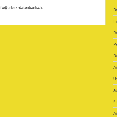
info@urbex-datenbank.ch.
B
In
R
P
B
A
U
J
Si
A