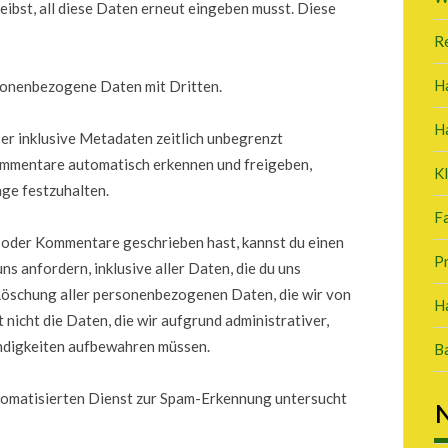
ibst, all diese Daten erneut eingeben musst. Diese
R
H
sonenbezogene Daten mit Dritten.
H
er inklusive Metadaten zeitlich unbegrenzt
kommentare automatisch erkennen und freigeben,
K
nge festzuhalten.
Fa
 oder Kommentare geschrieben hast, kannst du einen
P
 anfordern, inklusive aller Daten, die du uns
 Löschung aller personenbezogenen Daten, die wir von
Ha
 nicht die Daten, die wir aufgrund administrativer,
endigkeiten aufbewahren müssen.
B
matisierten Dienst zur Spam-Erkennung untersucht
N