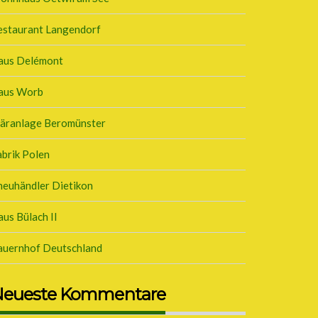
estaurant Langendorf
aus Delémont
aus Worb
läranlage Beromünster
brik Polen
neuhändler Dietikon
us Bülach II
auernhof Deutschland
eueste Kommentare