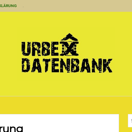
KLÄRUNG
.
ärung