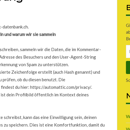
B
Gi
x-datenbank.ch.
a
n und warum wir sie sammeln
Be
E-
chreiben, sammeln wir die Daten, die im Kommentar-
Ma
Adresse des Besuchers und den User-Agent-String
A
 Erkennung von Spam zu unterstützen.
ierte Zeichenfolge erstellt (auch Hash genannt) und
prüfen, ob du diesen benutzt. Die
S
ndest du hier: https://automattic.com/privacy/.
N
t dein Profilbild öffentlich im Kontext deines
W
schreibst, kann das eine Einwilligung sein, deinen
 zu speichern. Dies ist eine Komfortfunktion, damit du
W