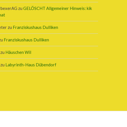
rbexerAG
zu
GELÖSCHT Allgemeiner Hinweis: kik
hat
eter
zu
Franziskushaus Dulliken
zu
Franziskushaus Dulliken
zu
Häuschen Wil
zu
Labyrinth-Haus Dübendorf