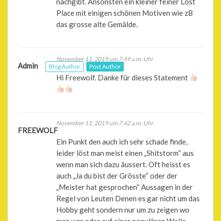
nachgibt. Ansonsten ein kleiner feiner Lost
Place mit einigen schönen Motiven wie zB
das grosse alte Gemälde.
November 11, 2019 um 7:49 a.m. Uhr
Admin
Blog Author
Post Author
Hi Freewolf. Danke für dieses Statement
November 11, 2019 um 7:42 a.m. Uhr
FREEWOLF
Ein Punkt den auch ich sehr schade finde,
leider löst man meist einen „Shitstorm“ aus
wenn man sich dazu äussert. Oft heisst es
auch „Ja du bist der Grösste“ oder der
„Meister hat gesprochen“ Aussagen in der
Regel von Leuten Denen es gar nicht um das
Hobby geht sondern nur um zu zeigen wo
man war oder auf einer populären Welle