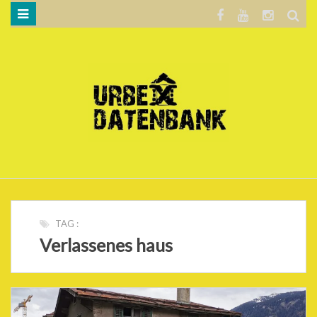
WILLKOMMEN…
BLOG
KARTE
DATENSCHUTZERKLÄRUNG
.
TAG :
Verlassenes haus