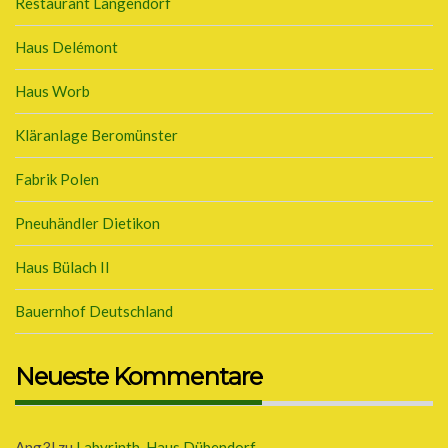
Restaurant Langendorf
Haus Delémont
Haus Worb
Kläranlage Beromünster
Fabrik Polen
Pneuhändler Dietikon
Haus Bülach II
Bauernhof Deutschland
Neueste Kommentare
Ang3l
zu
Labyrinth-Haus Dübendorf