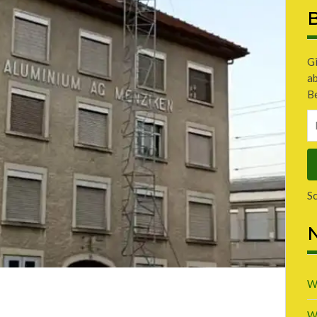
B
Gi
a
Be
E-
Ma
A
S
N
W
W