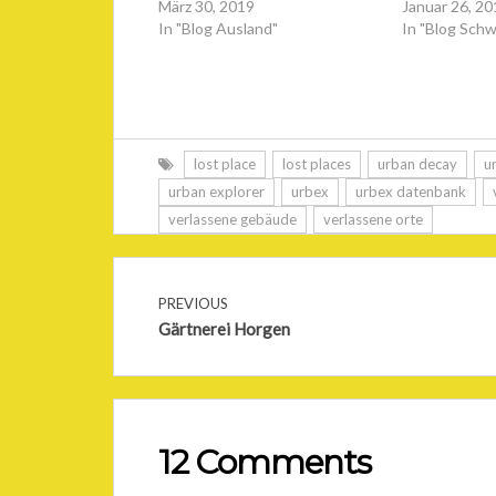
März 30, 2019
Januar 26, 2
In "Blog Ausland"
In "Blog Schw
lost place
lost places
urban decay
u
urban explorer
urbex
urbex datenbank
verlassene gebäude
verlassene orte
PREVIOUS
Gärtnerei Horgen
12 Comments