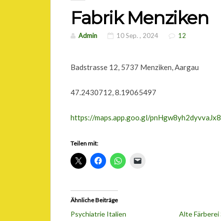
Fabrik Menziken
Admin
10 Sep. , 2024
12
Badstrasse 12, 5737 Menziken, Aargau
47.2430712, 8.19065497
https://maps.app.goo.gl/pnHgw8yh2dyvvaJx8
Teilen mit:
Ähnliche Beiträge
Psychiatrie Italien
Alte Färberei