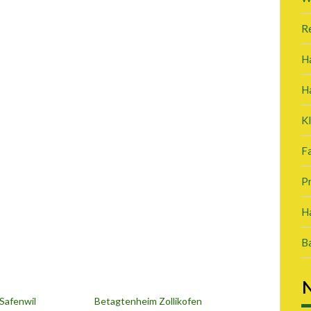
R
H
H
K
Fa
P
Ha
B
N
 Safenwil
Betagtenheim Zollikofen