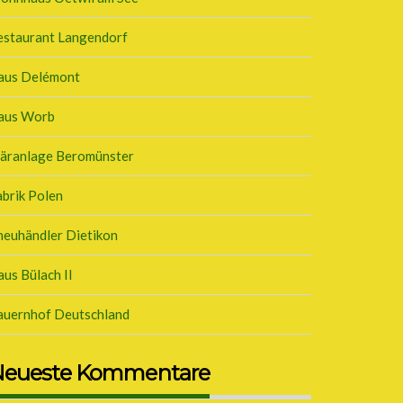
estaurant Langendorf
aus Delémont
aus Worb
läranlage Beromünster
brik Polen
neuhändler Dietikon
us Bülach II
auernhof Deutschland
eueste Kommentare