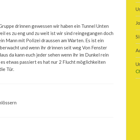
U
J
Gruppe drinnen gewessen wir haben ein Tunnel Unten
il es zu eng und zu weit ist wir sind reingegangen doch
Si
 ein Mann mit Polizei draussen am Warten. Es ist ein
berwacht und wenn ihr drinnen seit weg Von Fenster
A
 Haus da kann euch jeder sehen wenn ihr im Dunkel rein
 es etwas passiert es hat nur 2 Flucht möglichkeiten
U
ie Tür.
C
hlössern