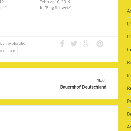
019
Februar 10, 2019
eiz"
In "Blog Schweiz"
A
Li
Li
rban exploration
fa
verlassen
B
In
NEXT
Bauernhof Deutschland
R
P
B
A