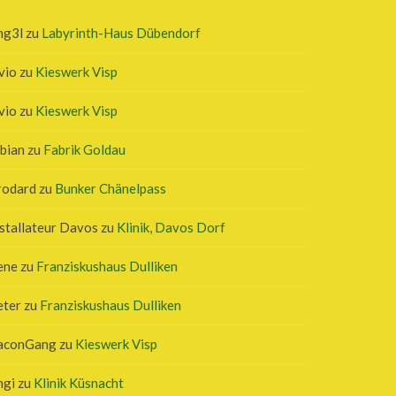
ng3l
zu
Labyrinth-Haus Dübendorf
vio
zu
Kieswerk Visp
vio
zu
Kieswerk Visp
bian
zu
Fabrik Goldau
rodard
zu
Bunker Chänelpass
stallateur Davos
zu
Klinik, Davos Dorf
ene
zu
Franziskushaus Dulliken
eter
zu
Franziskushaus Dulliken
aconGang
zu
Kieswerk Visp
ngi
zu
Klinik Küsnacht