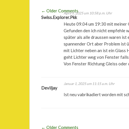
Comment
← Older Comments
April 9, 2025 um 10:58 p.m. Uhr
Comment
Swiss.Explorer.Pkk
navigation
Heute 09.04 um 19:30 mit meiner 
navigation
Gefunden den ich nicht empfehle we
später als alle draussen waren ist
spannender Ort aber Problem ist ü
mit Lichter neben an ist ein Glass
geht Lichter weg von Fenster falls
Von Fenster Richtung Gleiss oder d
Januar 1, 2025 um 11:15 a.m. Uhr
Deviljay
Ist neu vabrikadiert worden mit sc
← Older Comments