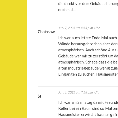
die direkt vor dem Gebäude herumg
nochmal…
Juni 7, 2025 um 4:55 p.m. Uhr
Chainsaw
Ich war auch letzte Ende Mai auch 
Wände herausgebrochen aber denn
atmosphärisch. Auch schöne Aussi
Gebäude war mir zu zerstört um da
atmosphärisch. Schade dass die be
alten Industriegebäude wenig zugän
Eingängen zu suchen. Hausmeister 
Juni 1, 2025 um 7:58 p.m. Uhr
St
Ich war am Samstag da mit Freunde
Keller bei ein Raum sind so Matte
Hausmeister erwischt hat nur gefr