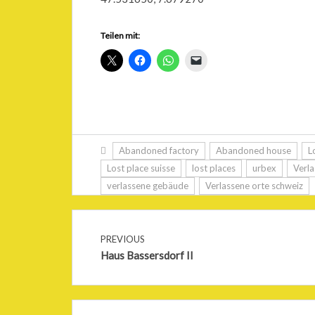
Teilen mit:
Abandoned factory
Abandoned house
L
Lost place suisse
lost places
urbex
Verla
verlassene gebäude
Verlassene orte schweiz
PREVIOUS
Haus Bassersdorf II