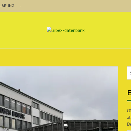
KLÄRUNG
.
B
Gi
a
Be