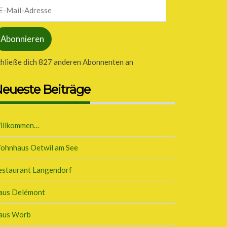
il-
dresse
Abonnieren
chließe dich 827 anderen Abonnenten an
eueste Beiträge
illkommen…
ohnhaus Oetwil am See
estaurant Langendorf
aus Delémont
aus Worb