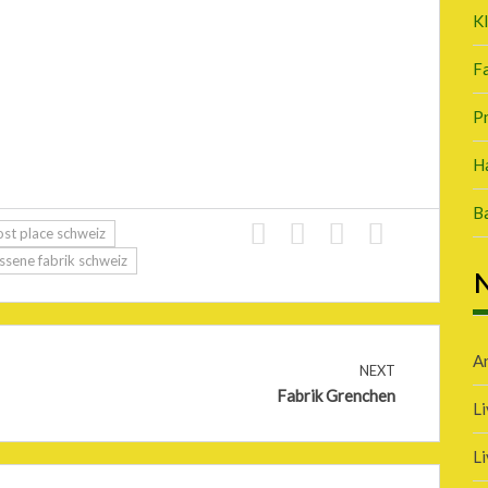
K
Fa
P
Ha
B
ost place schweiz
ssene fabrik schweiz
N
A
NEXT
Fabrik Grenchen
Li
Li