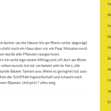
fa
B
In
R
träucher um die Häuser bis am Rhein runter abgesägt
P
n steht noch ein Haus dass vor ein Paar Monaten noch
ten wurde alle Pflanzen rausgerissen.
B
ern ich verbringe meine Mittagszeit oft dort am Rhein
 sehen musste tut mir verdammt weh im Herz, alle
A
esunde Bäume Tannen usw. Wenn es geregnet hat sass
chen der Schifffahrtsgesellschaft und schaute nach
U
nen Bäumen. Und jetzt ? alles weg
J
Si