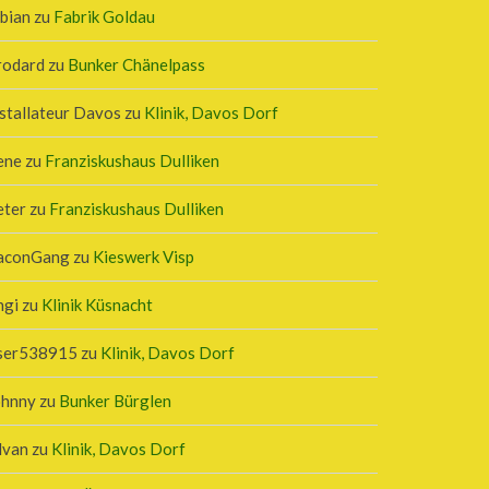
bian
zu
Fabrik Goldau
rodard
zu
Bunker Chänelpass
stallateur Davos
zu
Klinik, Davos Dorf
ene
zu
Franziskushaus Dulliken
eter
zu
Franziskushaus Dulliken
aconGang
zu
Kieswerk Visp
ngi
zu
Klinik Küsnacht
ser538915
zu
Klinik, Davos Dorf
ohnny
zu
Bunker Bürglen
lvan
zu
Klinik, Davos Dorf