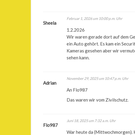
Februar 1, 2026 um 10:00 p.m. Uhr
Sheela
1.2.2026
Wir waren gerade dort auf dem Gel
ein Auto gehört. Es kam ein Securi
Kameras gesehen aber wir vermute
sehen kann.
November 29, 2025 um 10:47 p.m. Uhr
Adrian
An Flo987
Das waren wir vom Zivilschutz.
Juni 18, 2025 um 7:32 a.m. Uhr
Flo987
War heute da (Mittwochmorgen). H