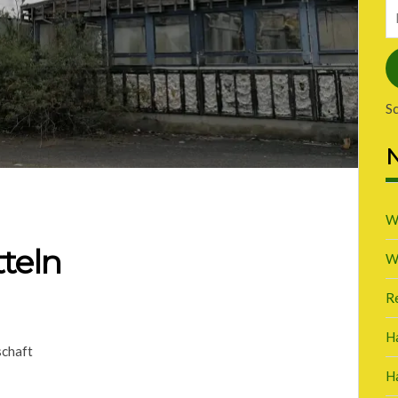
E-
Ma
A
S
N
W
teln
W
R
H
schaft
H