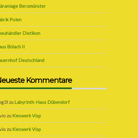
läranlage Beromünster
brik Polen
neuhändler Dietikon
us Bülach II
auernhof Deutschland
eueste Kommentare
ng3l
zu
Labyrinth-Haus Dübendorf
vio
zu
Kieswerk Visp
vio
zu
Kieswerk Visp