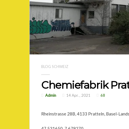
BLOG SCHWEIZ
Chemiefabrik Prat
Admin
14 Apr. , 2021
68
Rheinstrasse 28B, 4133 Pratteln, Basel-Land
47.531650, 7.679270