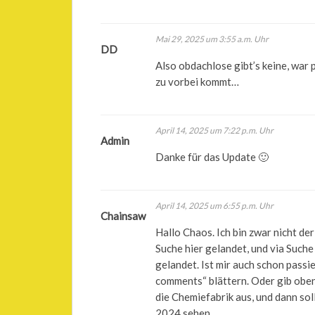
Mai 29, 2025 um 3:55 a.m. Uhr
DD
Also obdachlose gibt’s keine, war 
zu vorbei kommt…
April 14, 2025 um 7:22 p.m. Uhr
Admin
Danke für das Update 🙂
April 14, 2025 um 6:55 p.m. Uhr
Chainsaw
Hallo Chaos. Ich bin zwar nicht de
Suche hier gelandet, und via Such
gelandet. Ist mir auch schon pass
comments“ blättern. Oder gib oben
die Chemiefabrik aus, und dann s
2024 sehen.