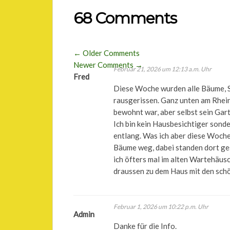
68 Comments
Comment
← Older Comments
Newer Comments →
navigation
Februar 21, 2026 um 12:13 a.m. Uhr
Comment
Fred
Diese Woche wurden alle Bäume, S
navigation
rausgerissen. Ganz unten am Rhei
bewohnt war, aber selbst sein Gar
Ich bin kein Hausbesichtiger sond
entlang. Was ich aber diese Woche
Bäume weg, dabei standen dort g
ich öfters mal im alten Wartehäus
draussen zu dem Haus mit den schö
Februar 1, 2026 um 10:22 p.m. Uhr
Admin
Danke für die Info.