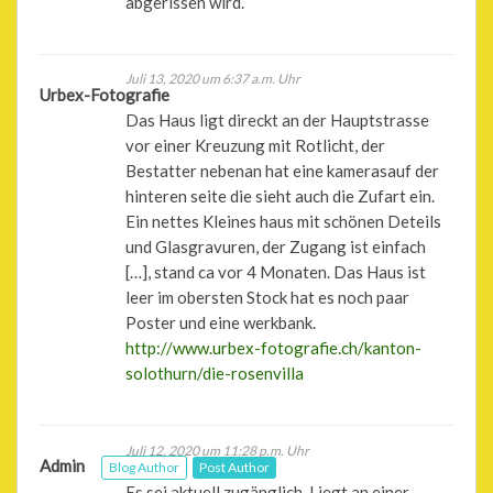
abgerissen wird.
Juli 13, 2020 um 6:37 a.m. Uhr
Urbex-Fotografie
Das Haus ligt direckt an der Hauptstrasse
vor einer Kreuzung mit Rotlicht, der
Bestatter nebenan hat eine kamerasauf der
hinteren seite die sieht auch die Zufart ein.
Ein nettes Kleines haus mit schönen Deteils
und Glasgravuren, der Zugang ist einfach
[…], stand ca vor 4 Monaten. Das Haus ist
leer im obersten Stock hat es noch paar
Poster und eine werkbank.
http://www.urbex-fotografie.ch/kanton-
solothurn/die-rosenvilla
Juli 12, 2020 um 11:28 p.m. Uhr
Admin
Blog Author
Post Author
Es sei aktuell zugänglich. Liegt an einer