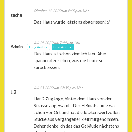
Oktober 31, 2020 um 9:45 p.m. Uhr
sacha
Das Haus wurde letztens abgerissen! :/
Juli 14, 2020 um 7:44 a.m. Uhr
Admin
Blog Author
Post Author
Das Haus ist schon ziemlich leer. Aber
spannend zu sehen, was die Leute so
zurücklassen.
Juli 13, 2020 um 12:35 p.m. Uhr
J.B
Hat 2 Zugänge, hinter dem Haus von der
Strasse abgewandt. Der Heimatschutz war
schon vor Ort und hat die letzten wertvollen
Stücke aus vergangener Zeit mitgenommen.
Daher denke ich das das Gebäude nächstens