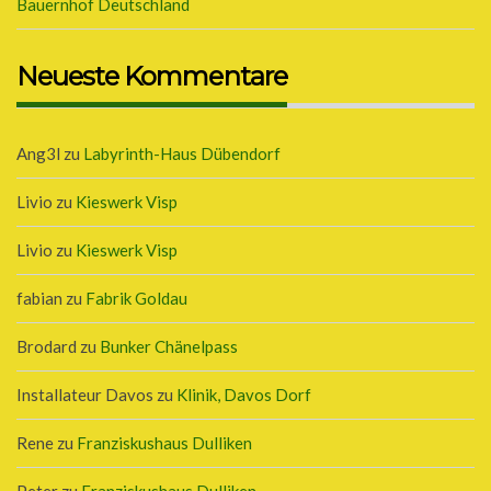
Bauernhof Deutschland
Neueste Kommentare
Ang3l
zu
Labyrinth-Haus Dübendorf
Livio
zu
Kieswerk Visp
Livio
zu
Kieswerk Visp
fabian
zu
Fabrik Goldau
Brodard
zu
Bunker Chänelpass
Installateur Davos
zu
Klinik, Davos Dorf
Rene
zu
Franziskushaus Dulliken
Peter
zu
Franziskushaus Dulliken