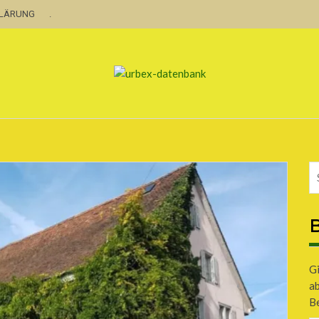
KLÄRUNG
.
B
Gi
a
Be