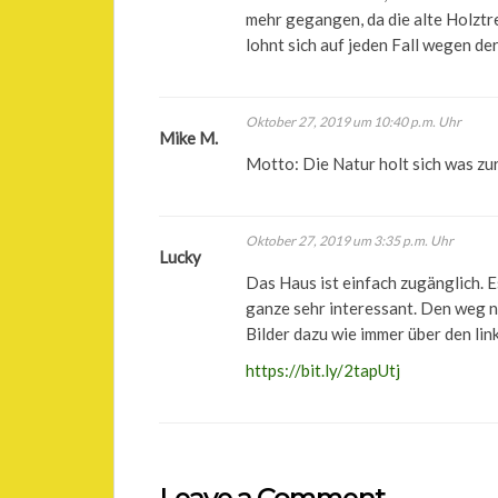
mehr gegangen, da die alte Holztre
lohnt sich auf jeden Fall wegen de
Oktober 27, 2019 um 10:40 p.m. Uhr
Mike M.
Motto: Die Natur holt sich was zu
Oktober 27, 2019 um 3:35 p.m. Uhr
Lucky
Das Haus ist einfach zugänglich. Es
ganze sehr interessant. Den weg n
Bilder dazu wie immer über den link
https://bit.ly/2tapUtj