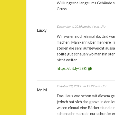
Will ungerne lange ums Gebäude s
Gruss
Dezember 4, 2019 um 6:14 p.m. Uhr
Lucky
Wir waren noch einmal da. Und war
machen. Man kann über mehrere Tr
stellen die sehr aufgeweicht auss
sollte gut schauen wo man hin steht
nicht weiter.
https://bit.ly/2SKfjjB
Oktober 28, 2019 um 12:29 p.m. Uhr
Mr. M
Das Haus war schon mit diesem grü
jedoch hat sich das ganze in den l
waren einmal eine Bäckerei und ei
schon sehr marode, nur schon im er