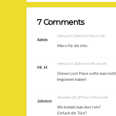
7 Comments
Februar 27, 2020 um 3:33 p.m. Uhr
Admin
Merci für die Info.
Februar 27, 2020 um 11:48 a.m. Uhr
Mr. M
Diesen Lost Place sollte man nich
begonnen haben!
Dezember 28, 2019 um 7:29 p.m. Uhr
Johnlost
Wo kommt man dort rein?
Einfach die Türe?