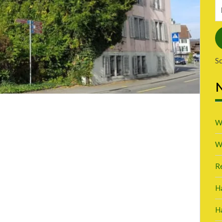
E-
Ma
A
S
N
W
W
R
H
H