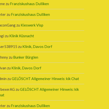
ene
zu
Franziskushaus Dulliken
eter
zu
Franziskushaus Dulliken
aconGang
zu
Kieswerk Visp
ngi
zu
Klinik Küsnacht
ser538915
zu
Klinik, Davos Dorf
ohnny
zu
Bunker Bürglen
lvan
zu
Klinik, Davos Dorf
dmin
zu
GELÖSCHT Allgemeiner Hinweis: kik Chat
rbexerAG
zu
GELÖSCHT Allgemeiner Hinweis: kik
hat
eter
zu
Franziskushaus Dulliken