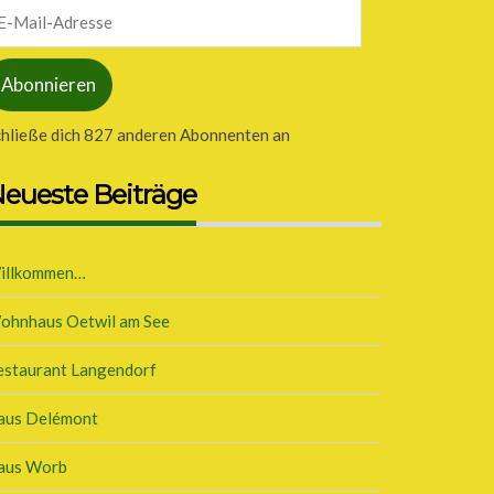
il-
dresse
Abonnieren
chließe dich 827 anderen Abonnenten an
eueste Beiträge
illkommen…
ohnhaus Oetwil am See
estaurant Langendorf
aus Delémont
aus Worb