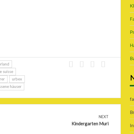
K
Fa
P
Ha
B
rland
e suisse
N
rer
urbex
ssene häuser
fa
B
NEXT
Kindergarten Muri
In