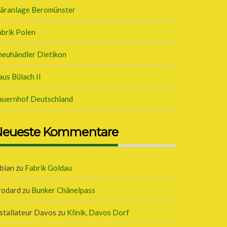
läranlage Beromünster
brik Polen
neuhändler Dietikon
us Bülach II
auernhof Deutschland
eueste Kommentare
bian
zu
Fabrik Goldau
rodard
zu
Bunker Chänelpass
stallateur Davos
zu
Klinik, Davos Dorf