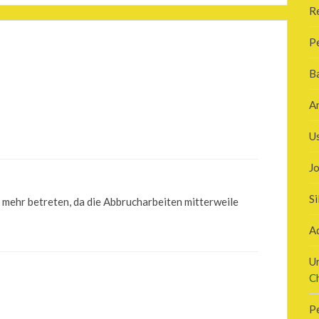
R
P
B
A
U
J
Si
t mehr betreten, da die Abbrucharbeiten mitterweile
A
U
C
P