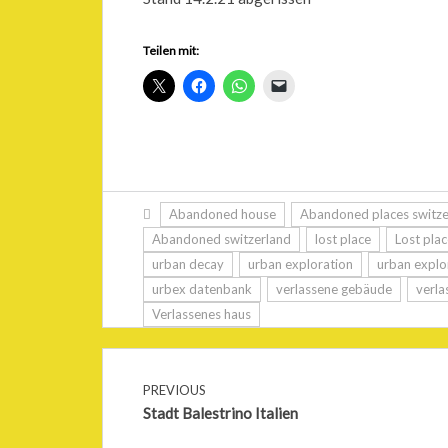
Teilen mit:
Abandoned house
Abandoned places switze
Abandoned switzerland
lost place
Lost plac
urban decay
urban exploration
urban explo
urbex datenbank
verlassene gebäude
verla
Verlassenes haus
PREVIOUS
Stadt Balestrino Italien