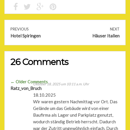
PREVIOUS
NEXT
Hotel Spiringen
Häuser Italien
26 Comments
Comment
← Older Comments
Oktober 18, 2025 um 10:11 a.m. Uhr
Comment
Ratz_von_Bruch
navigation
18.10.2025
navigation
Wir waren gestern Nachmittag vor Ort. Das
Gelände um das Gebäude wird von einer
Baufirma als Lager und Parkplatz genutzt,
wodurch ständig Betrieb herrscht. Dadurch
war der Zutritt ungewöhnlich einfach. Durch