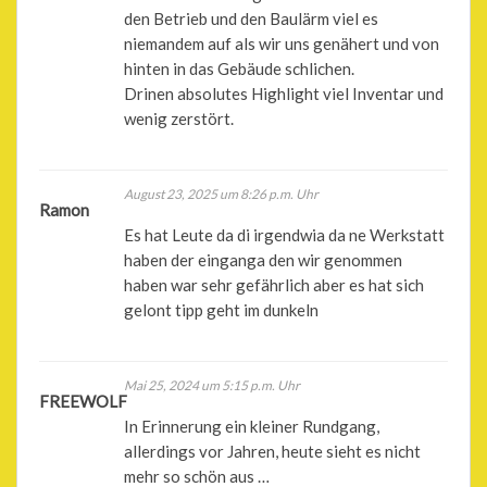
den Betrieb und den Baulärm viel es
niemandem auf als wir uns genähert und von
hinten in das Gebäude schlichen.
Drinen absolutes Highlight viel Inventar und
wenig zerstört.
August 23, 2025 um 8:26 p.m. Uhr
Ramon
Es hat Leute da di irgendwia da ne Werkstatt
haben der einganga den wir genommen
haben war sehr gefährlich aber es hat sich
gelont tipp geht im dunkeln
Mai 25, 2024 um 5:15 p.m. Uhr
FREEWOLF
In Erinnerung ein kleiner Rundgang,
allerdings vor Jahren, heute sieht es nicht
mehr so schön aus …