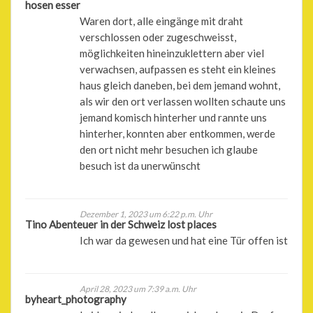
hosen esser
Waren dort, alle eingänge mit draht
verschlossen oder zugeschweisst,
möglichkeiten hineinzuklettern aber viel
verwachsen, aufpassen es steht ein kleines
haus gleich daneben, bei dem jemand wohnt,
als wir den ort verlassen wollten schaute uns
jemand komisch hinterher und rannte uns
hinterher, konnten aber entkommen, werde
den ort nicht mehr besuchen ich glaube
besuch ist da unerwünscht
Dezember 1, 2023 um 6:22 p.m. Uhr
Tino Abenteuer in der Schweiz lost places
Ich war da gewesen und hat eine Tür offen ist
April 28, 2023 um 7:39 a.m. Uhr
byheart_photography