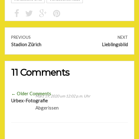
PREVIOUS
NEXT
Stadion Zürich
Lieblingsbild
11 Comments
Comment
← Older Comments
März 19, 2020 um 12:02 p.m. Uhr
Comment
Urbex-Fotografie
navigation
Abgerissen
navigation