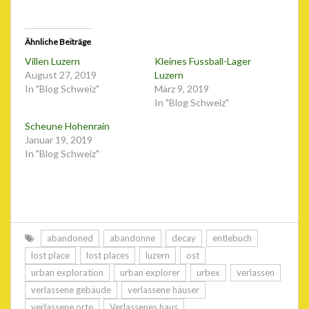
Ähnliche Beiträge
Villen Luzern
Kleines Fussball-Lager
August 27, 2019
Luzern
In "Blog Schweiz"
März 9, 2019
In "Blog Schweiz"
Scheune Hohenrain
Januar 19, 2019
In "Blog Schweiz"
abandoned
abandonne
decay
entlebuch
lost place
lost places
luzern
ost
urban exploration
urban explorer
urbex
verlassen
verlassene gebäude
verlassene häuser
verlassene orte
Verlassenes haus