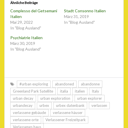
Ähnliche Beiträge
Complesso del Getsemani
Stadt Consonno Italien
Italien
März 31, 2019
Mai 29, 2022
In "Blog Ausland"
In "Blog Ausland"
Psychiatrie Italien
März 30, 2019
In "Blog Ausland"
#urban exploring
abandoned
abandonne
Greenland Park Satellite
italia
italien
Italy
urban decay
urban exploration
urban explorer
urbandecay
urbex
urbex datenbank
verlassen
verlassene gebäude
verlassene häuser
verlassene orte
Verlassener Freizeitpark
Verlassenes haus