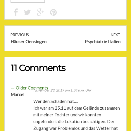
PREVIOUS
NEXT
Häuser Oensingen
Psychiatrie Italien
11 Comments
Comment
← Older Comments
November 28, 2019 um 1:34 p.m. Uhr
Comment
Marcel
navigation
Wer den Schaden hat….
navigation
Ich war am 25.11 auf dem Gelände zusammen
mit meiner Tochter und wir konnten
ungehindert die Lokation besichtigen. Der
Zugang war Problemlos und das Wetter hat