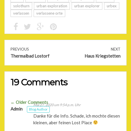
solothurn
urban exploration
urban explorer
urbex
verlassen
verlassene orte
PREVIOUS
NEXT
Thermalbad Lostorf
Haus Kriegstetten
19 Comments
Comment
← Older Comments
Mai 27, 2020 um 9:54 p.m. Uhr
Comment
Admin
Blog Author
navigation
Danke für die Info. Schade, ich mochte diesen
navigation
kleinen, aber feinen Lost Place