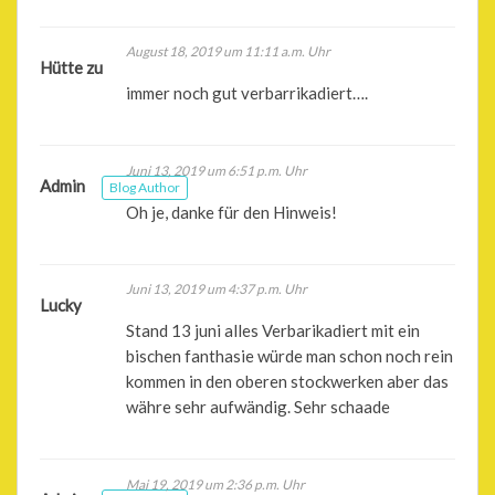
August 18, 2019 um 11:11 a.m. Uhr
Hütte zu
immer noch gut verbarrikadiert….
Juni 13, 2019 um 6:51 p.m. Uhr
Admin
Blog Author
Oh je, danke für den Hinweis!
Juni 13, 2019 um 4:37 p.m. Uhr
Lucky
Stand 13 juni alles Verbarikadiert mit ein
bischen fanthasie würde man schon noch rein
kommen in den oberen stockwerken aber das
währe sehr aufwändig. Sehr schaade
Mai 19, 2019 um 2:36 p.m. Uhr