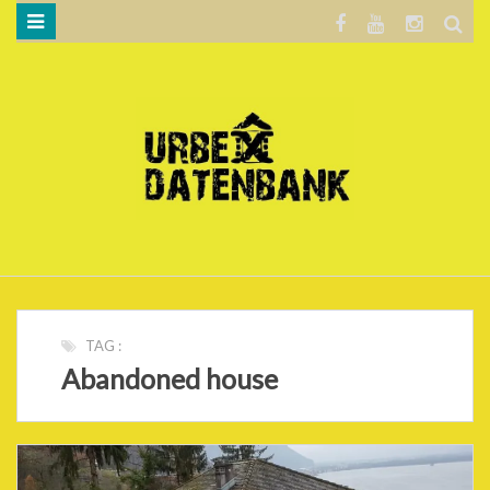
WILLKOMMEN…
BLOG
KARTE
DATENSCHUTZERKLÄRUNG
.
TAG :
Abandoned house