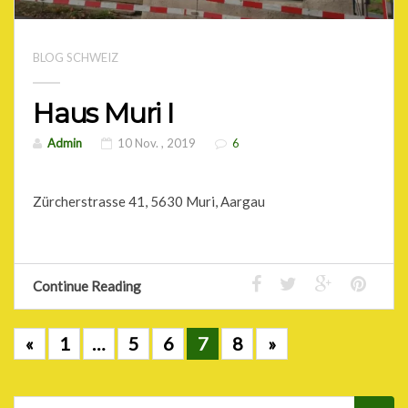
BLOG SCHWEIZ
Haus Muri I
Admin
10 Nov. , 2019
6
Zürcherstrasse 41, 5630 Muri, Aargau
Continue Reading
«
1
…
5
6
7
8
»