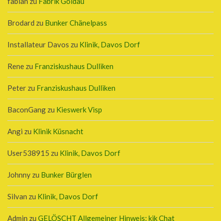
fabian
zu
Fabrik Goldau
Brodard
zu
Bunker Chänelpass
Installateur Davos
zu
Klinik, Davos Dorf
Rene
zu
Franziskushaus Dulliken
Peter
zu
Franziskushaus Dulliken
BaconGang
zu
Kieswerk Visp
Angi
zu
Klinik Küsnacht
User538915
zu
Klinik, Davos Dorf
Johnny
zu
Bunker Bürglen
Silvan
zu
Klinik, Davos Dorf
Admin
zu
GELÖSCHT Allgemeiner Hinweis: kik Chat