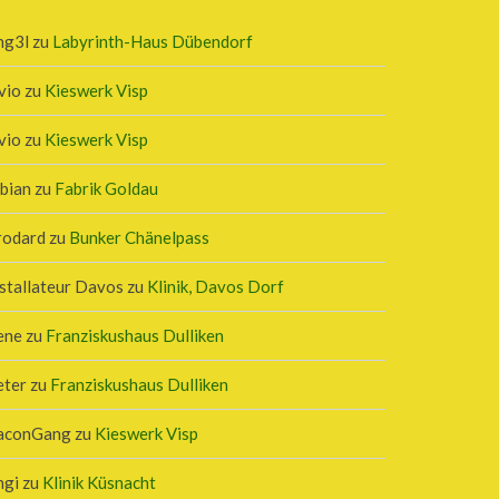
ng3l
zu
Labyrinth-Haus Dübendorf
vio
zu
Kieswerk Visp
vio
zu
Kieswerk Visp
bian
zu
Fabrik Goldau
rodard
zu
Bunker Chänelpass
stallateur Davos
zu
Klinik, Davos Dorf
ene
zu
Franziskushaus Dulliken
eter
zu
Franziskushaus Dulliken
aconGang
zu
Kieswerk Visp
ngi
zu
Klinik Küsnacht