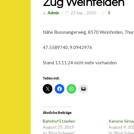
Zug Weinfelden
Admin
22 Sep. , 2020
8
Nähe Bussnangerweg, 8570 Weinfelden, Thu
47.5589740, 9.0942976
Stand 13.11.24 nicht mehr vorhanden
Teilen mit:
Ähnliche Beiträge
Bahnhof Etzwilen
Kanone Sirna
August 25, 2019
August 9, 20
In "Blog Schweiz"
In "Blog Schw