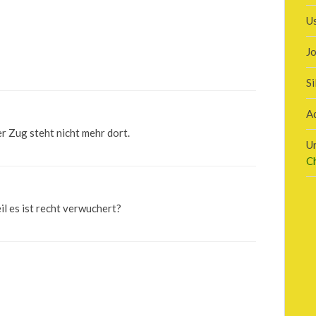
U
J
Si
A
r Zug steht nicht mehr dort.
U
C
l es ist recht verwuchert?