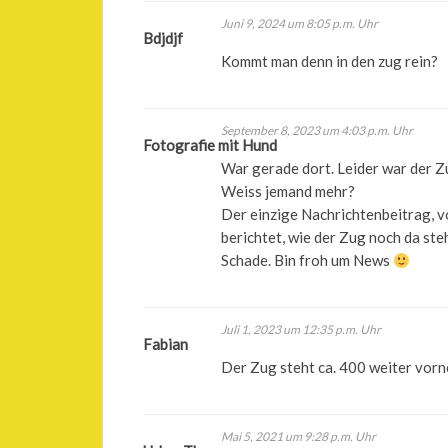
Juni 9, 2024 um 8:05 p.m. Uhr
Bdjdjf
Kommt man denn in den zug rein?
September 8, 2023 um 4:03 p.m. Uhr
Fotografie mit Hund
War gerade dort. Leider war der 
Weiss jemand mehr?
Der einzige Nachrichtenbeitrag, v
berichtet, wie der Zug noch da steh
Schade. Bin froh um News
Juli 1, 2023 um 12:35 p.m. Uhr
Fabian
Der Zug steht ca. 400 weiter vorn
Mai 5, 2021 um 9:28 p.m. Uhr