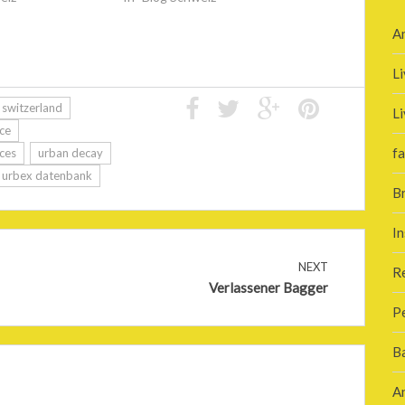
A
Li
switzerland
Li
ace
fa
aces
urban decay
urbex datenbank
B
In
NEXT
R
Verlassener Bagger
P
B
A