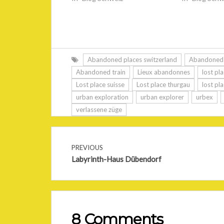
Abandoned places switzerland
Abandoned 
Abandoned train
Lieux abandonnes
lost pl
Lost place suisse
Lost place thurgau
lost pl
urban exploration
urban explorer
urbex
verlassene züge
PREVIOUS
Labyrinth-Haus Dübendorf
8 Comments