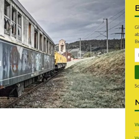
B
Gi
a
Be
E-
Ma
A
S
N
W
W