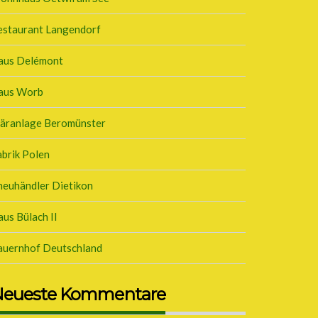
estaurant Langendorf
aus Delémont
aus Worb
läranlage Beromünster
brik Polen
neuhändler Dietikon
us Bülach II
auernhof Deutschland
eueste Kommentare