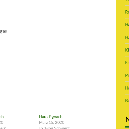
R
H
rgau
H
K
Fa
P
Ha
B
ch
Haus Egnach
N
20
März 15, 2020
eiz"
In "Blog Schweiz"