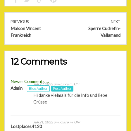
PREVIOUS
NEXT
Maison Vincent
Sperre Cudrefin-
Frankreich
Vallamand
12 Comments
Comment
Newer Comments →
Juli 23, 2022 um 8:59 a.m. Uhr
Comment
Admin
Blog Author
Post Author
navigation
Hi danke vielmals für die Info und liebe
navigation
Grüsse
Juli 21, 2022 um 7:38 p.m. Uhr
Lostplaces4120