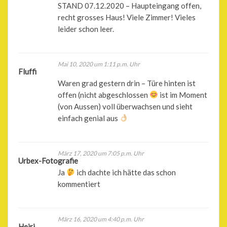
STAND 07.12.2020 – Haupteingang offen,
recht grosses Haus! Viele Zimmer! Vieles
leider schon leer.
Mai 10, 2020 um 1:11 p.m. Uhr
Fluffi
Waren grad gestern drin – Türe hinten ist
offen (nicht abgeschlossen
ist im Moment
(von Aussen) voll überwachsen und sieht
einfach genial aus
März 17, 2020 um 7:05 p.m. Uhr
Urbex-Fotografie
Ja
ich dachte ich hätte das schon
kommentiert
März 16, 2020 um 4:40 p.m. Uhr
Heiri