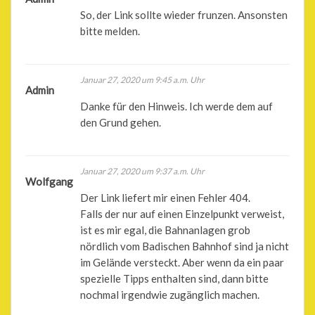
Comment
navigation
So, der Link sollte wieder frunzen. Ansonsten
navigation
bitte melden.
Januar 27, 2020 um 9:45 a.m. Uhr
Admin
Danke für den Hinweis. Ich werde dem auf
den Grund gehen.
Januar 27, 2020 um 9:37 a.m. Uhr
Wolfgang
Der Link liefert mir einen Fehler 404.
Falls der nur auf einen Einzelpunkt verweist,
ist es mir egal, die Bahnanlagen grob
nördlich vom Badischen Bahnhof sind ja nicht
im Gelände versteckt. Aber wenn da ein paar
spezielle Tipps enthalten sind, dann bitte
nochmal irgendwie zugänglich machen.