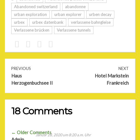
Abandoned switzerland
abandonne
urban exploration
urban explorer
urben decay
urbex
urbex datenbank
verlassene bahngleise
Verlassene brücken
Verlassene tunnels
PREVIOUS
NEXT
Haus
Hotel Markstein
Herzogenbuchsee II
Frankreich
18 Comments
Comment
← Older Comments
Januar 28, 2020 um 8:20 a.m. Uhr
Admin