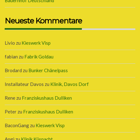
Bauernhof Deutschland
Neueste Kommentare
Livio
zu
Kieswerk Visp
fabian
zu
Fabrik Goldau
Brodard
zu
Bunker Chänelpass
Installateur Davos
zu
Klinik, Davos Dorf
Rene
zu
Franziskushaus Dulliken
Peter
zu
Franziskushaus Dulliken
BaconGang
zu
Kieswerk Visp
Angi
zu
Klinik Küsnacht