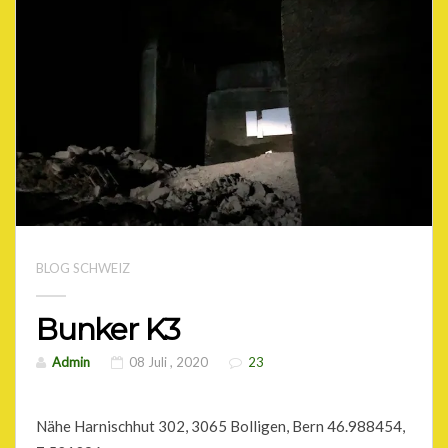
BLOG SCHWEIZ
Bunker K3
Admin
08 Juli , 2020
23
Nähe Harnischhut 302, 3065 Bolligen, Bern 46.988454,