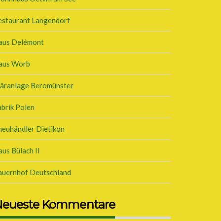
estaurant Langendorf
aus Delémont
aus Worb
läranlage Beromünster
brik Polen
neuhändler Dietikon
us Bülach II
auernhof Deutschland
eueste Kommentare