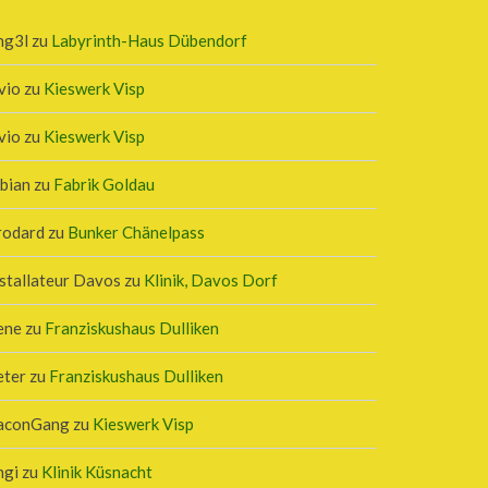
ng3l
zu
Labyrinth-Haus Dübendorf
vio
zu
Kieswerk Visp
vio
zu
Kieswerk Visp
bian
zu
Fabrik Goldau
rodard
zu
Bunker Chänelpass
stallateur Davos
zu
Klinik, Davos Dorf
ene
zu
Franziskushaus Dulliken
eter
zu
Franziskushaus Dulliken
aconGang
zu
Kieswerk Visp
ngi
zu
Klinik Küsnacht