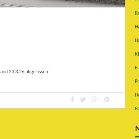
R
H
H
K
Fa
tand 23.3.26 abgerissen
P
Ha
B
N