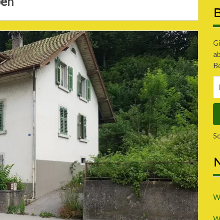
ben
B
Gi
a
Be
E-
Ma
A
S
N
W
W