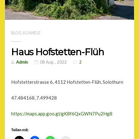
BLOG SCHWEIZ
Haus Hofstetten-Flüh
Admin
08 Aug. , 2022
2
Hofstetterstrasse 6, 4112 Hofstetten-Flüh, Solothurn
47.484168, 7.499428
https://maps.app.goo.gl/gK8f6QxGWN7Pu2Hg8
Teilen mit: