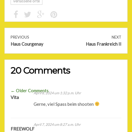
verlassene orte
PREVIOUS
NEXT
Haus Courgenay
Haus Frankreich II
20 Comments
Comment
← Older Comments
April 8, 2024 um 1:32 p.m. Uhr
Comment
Vita
navigation
Gerne, viel Spass beim shooten
navigation
April 7, 2024 um 8:27 a.m. Uhr
FREEWOLF