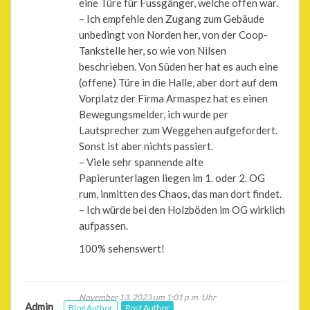
eine Türe für Fussgänger, welche offen war.
– Ich empfehle den Zugang zum Gebäude
unbedingt von Norden her, von der Coop-
Tankstelle her, so wie von Nilsen
beschrieben. Von Süden her hat es auch eine
(offene) Türe in die Halle, aber dort auf dem
Vorplatz der Firma Armaspez hat es einen
Bewegungsmelder, ich wurde per
Lautsprecher zum Weggehen aufgefordert.
Sonst ist aber nichts passiert.
– Viele sehr spannende alte
Papierunterlagen liegen im 1. oder 2. OG
rum, inmitten des Chaos, das man dort findet.
– Ich würde bei den Holzböden im OG wirklich
aufpassen.
100% sehenswert!
November 13, 2023 um 1:01 p.m. Uhr
Admin
Blog Author
Post Author