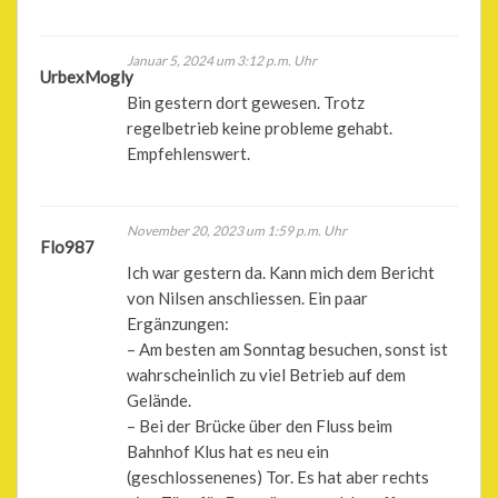
Januar 5, 2024 um 3:12 p.m. Uhr
UrbexMogly
Bin gestern dort gewesen. Trotz
regelbetrieb keine probleme gehabt.
Empfehlenswert.
November 20, 2023 um 1:59 p.m. Uhr
Flo987
Ich war gestern da. Kann mich dem Bericht
von Nilsen anschliessen. Ein paar
Ergänzungen:
– Am besten am Sonntag besuchen, sonst ist
wahrscheinlich zu viel Betrieb auf dem
Gelände.
– Bei der Brücke über den Fluss beim
Bahnhof Klus hat es neu ein
(geschlossenenes) Tor. Es hat aber rechts