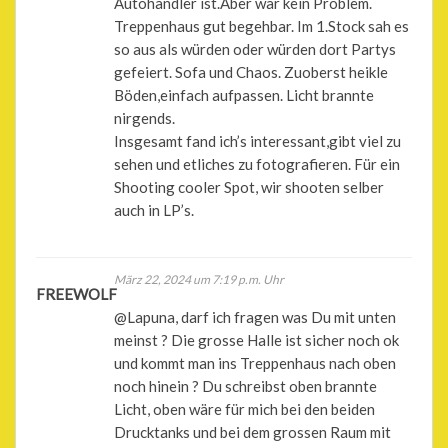
Autohändler ist.Aber war kein Problem.
Treppenhaus gut begehbar. Im 1.Stock sah es
so aus als würden oder würden dort Partys
gefeiert. Sofa und Chaos. Zuoberst heikle
Böden,einfach aufpassen. Licht brannte
nirgends.
Insgesamt fand ich’s interessant,gibt viel zu
sehen und etliches zu fotografieren. Für ein
Shooting cooler Spot, wir shooten selber
auch in LP’s.
März 22, 2024 um 7:19 p.m. Uhr
FREEWOLF
@Lapuna, darf ich fragen was Du mit unten
meinst ? Die grosse Halle ist sicher noch ok
und kommt man ins Treppenhaus nach oben
noch hinein ? Du schreibst oben brannte
Licht, oben wäre für mich bei den beiden
Drucktanks und bei dem grossen Raum mit