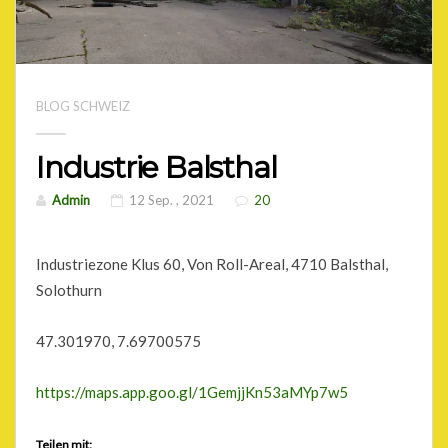
BLOG SCHWEIZ
Industrie Balsthal
Admin
12 Sep. , 2021
20
Industriezone Klus 60, Von Roll-Areal, 4710 Balsthal,
Solothurn
47.301970, 7.69700575
https://maps.app.goo.gl/1GemjjKn53aMYp7w5
Teilen mit: