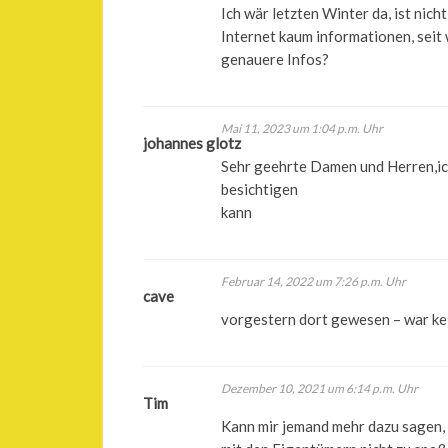
Ich wär letzten Winter da, ist nich
Internet kaum informationen, seit
genauere Infos?
Mai 11, 2023 um 1:04 p.m. Uhr
johannes glotz
Sehr geehrte Damen und Herren,ic
besichtigen
kann
Februar 14, 2022 um 7:26 p.m. Uhr
cave
vorgestern dort gewesen – war kein
Dezember 10, 2021 um 6:14 p.m. Uhr
Tim
Kann mir jemand mehr dazu sagen,