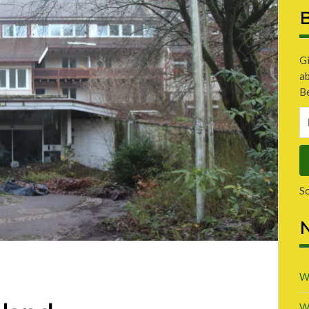
B
Gi
a
Be
E-
Ma
A
S
N
W
W