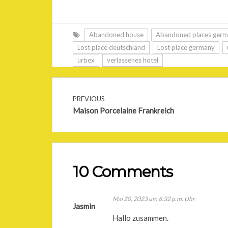
Abandoned house
Abandoned places ger
Lost place deutschland
Lost place germany
urbex
verlassenes hotel
PREVIOUS
Maison Porcelaine Frankreich
10 Comments
Mai 20, 2023 um 6:32 p.m. Uhr
Jasmin
Hallo zusammen.