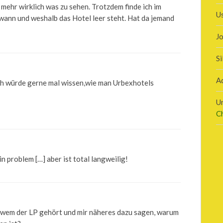
t mehr wirklich was zu sehen. Trotzdem finde ich im
U
 wann und weshalb das Hotel leer steht. Hat da jemand
J
Si
A
h würde gerne mal wissen,wie man Urbexhotels
U
C
 problem […] aber ist total langweilig!
 wem der LP gehört und mir näheres dazu sagen, warum