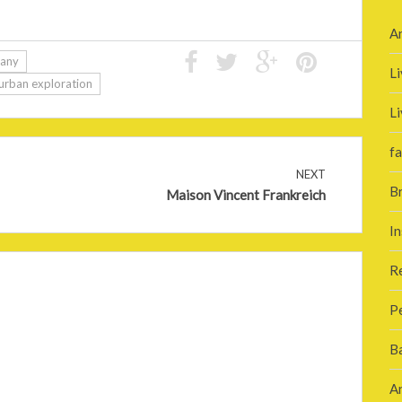
A
many
Li
urban exploration
Li
fa
NEXT
B
Maison Vincent Frankreich
In
R
P
B
A