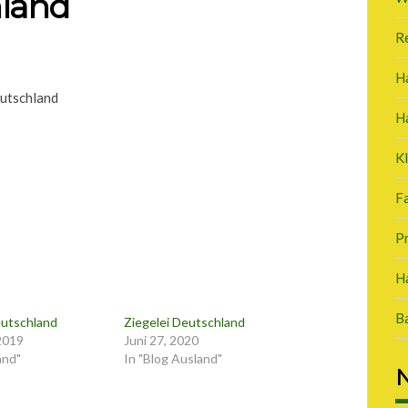
hland
R
H
utschland
H
K
Fa
P
Ha
B
eutschland
Ziegelei Deutschland
2019
Juni 27, 2020
and"
In "Blog Ausland"
N