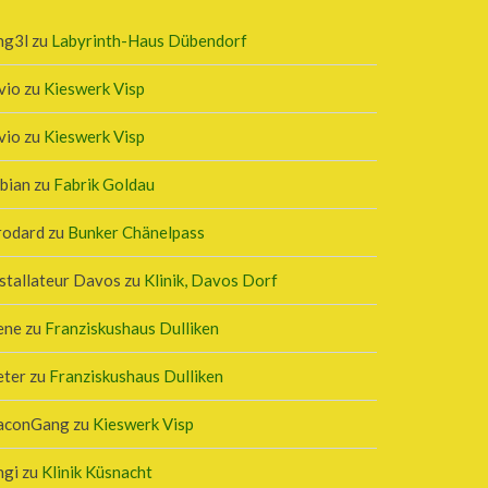
ng3l
zu
Labyrinth-Haus Dübendorf
vio
zu
Kieswerk Visp
vio
zu
Kieswerk Visp
bian
zu
Fabrik Goldau
rodard
zu
Bunker Chänelpass
stallateur Davos
zu
Klinik, Davos Dorf
ene
zu
Franziskushaus Dulliken
eter
zu
Franziskushaus Dulliken
aconGang
zu
Kieswerk Visp
ngi
zu
Klinik Küsnacht