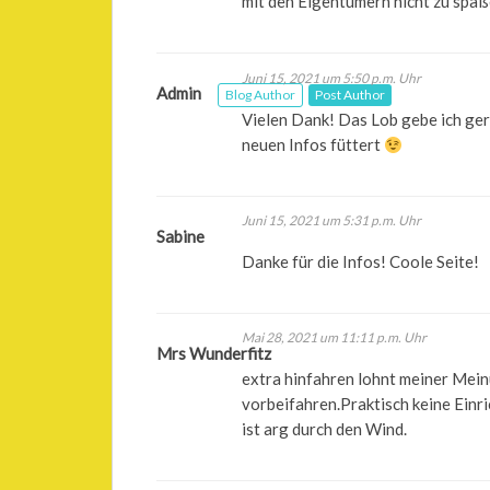
mit den Eigentümern nicht zu spaß
Juni 15, 2021 um 5:50 p.m. Uhr
Admin
Blog Author
Post Author
Vielen Dank! Das Lob gebe ich gern
neuen Infos füttert
Juni 15, 2021 um 5:31 p.m. Uhr
Sabine
Danke für die Infos! Coole Seite!
Mai 28, 2021 um 11:11 p.m. Uhr
Mrs Wunderfitz
extra hinfahren lohnt meiner Mein
vorbeifahren.Praktisch keine Ein
ist arg durch den Wind.