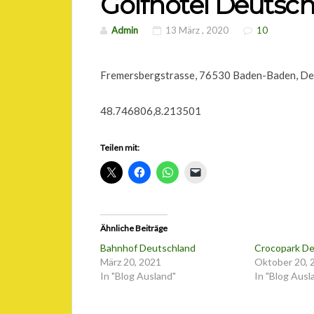
Golfhotel Deutsc
Admin
13 März , 2020
10
Fremersbergstrasse, 76530 Baden-Baden, De
48.746806,8.213501
Teilen mit:
Ähnliche Beiträge
Bahnhof Deutschland
Crocopark D
März 20, 2021
Oktober 20, 
In "Blog Ausland"
In "Blog Ausl