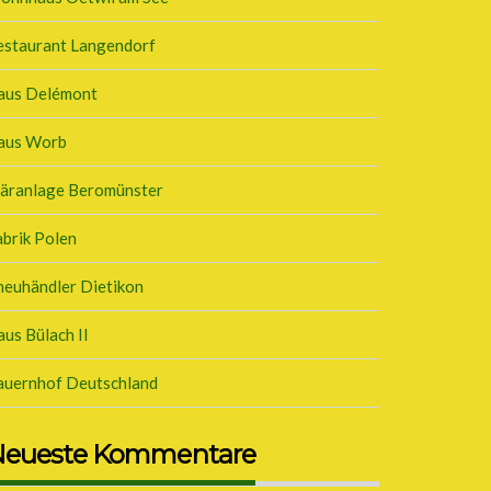
estaurant Langendorf
aus Delémont
aus Worb
läranlage Beromünster
brik Polen
neuhändler Dietikon
us Bülach II
auernhof Deutschland
eueste Kommentare