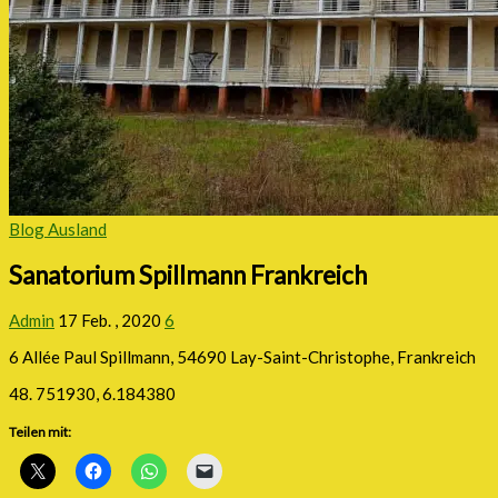
Blog Ausland
Sanatorium Spillmann Frankreich
Admin
17 Feb. , 2020
6
6 Allée Paul Spillmann, 54690 Lay-Saint-Christophe, Frankreich
48. 751930, 6.184380
Teilen mit: