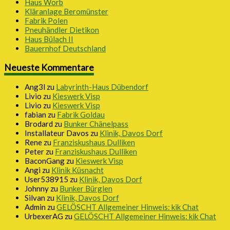
Haus Worb
Kläranlage Beromünster
Fabrik Polen
Pneuhändler Dietikon
Haus Bülach II
Bauernhof Deutschland
Neueste Kommentare
Ang3l
zu
Labyrinth-Haus Dübendorf
Livio
zu
Kieswerk Visp
Livio
zu
Kieswerk Visp
fabian
zu
Fabrik Goldau
Brodard
zu
Bunker Chänelpass
Installateur Davos
zu
Klinik, Davos Dorf
Rene
zu
Franziskushaus Dulliken
Peter
zu
Franziskushaus Dulliken
BaconGang
zu
Kieswerk Visp
Angi
zu
Klinik Küsnacht
User538915
zu
Klinik, Davos Dorf
Johnny
zu
Bunker Bürglen
Silvan
zu
Klinik, Davos Dorf
Admin
zu
GELÖSCHT Allgemeiner Hinweis: kik Chat
UrbexerAG
zu
GELÖSCHT Allgemeiner Hinweis: kik Chat