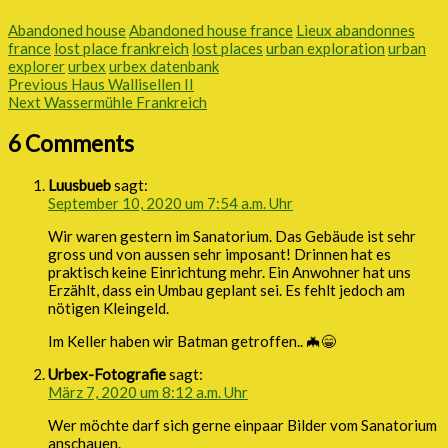
Abandoned house
Abandoned house france
Lieux abandonnes
france
lost place frankreich
lost places
urban exploration
urban
explorer
urbex
urbex datenbank
Previous
Haus Wallisellen II
Next
Wassermühle Frankreich
6 Comments
Luusbueb
sagt:
September 10, 2020 um 7:54 a.m. Uhr
Wir waren gestern im Sanatorium. Das Gebäude ist sehr
gross und von aussen sehr imposant! Drinnen hat es
praktisch keine Einrichtung mehr. Ein Anwohner hat uns
Erzählt, dass ein Umbau geplant sei. Es fehlt jedoch am
nötigen Kleingeld.
Im Keller haben wir Batman getroffen.. 🦇😁
Urbex-Fotografie
sagt:
März 7, 2020 um 8:12 a.m. Uhr
Wer möchte darf sich gerne einpaar Bilder vom Sanatorium
anschauen.