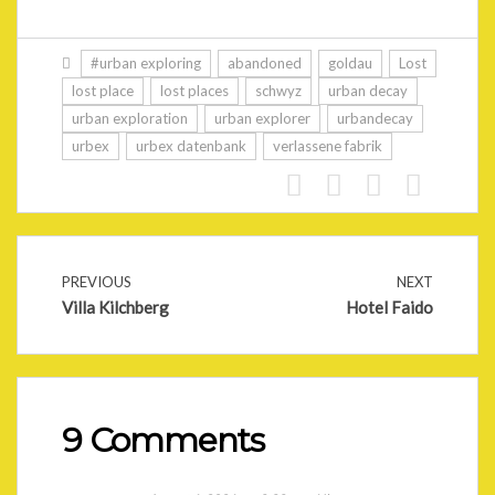
#urban exploring
abandoned
goldau
Lost
lost place
lost places
schwyz
urban decay
urban exploration
urban explorer
urbandecay
urbex
urbex datenbank
verlassene fabrik
PREVIOUS
NEXT
Villa Kilchberg
Hotel Faido
9 Comments