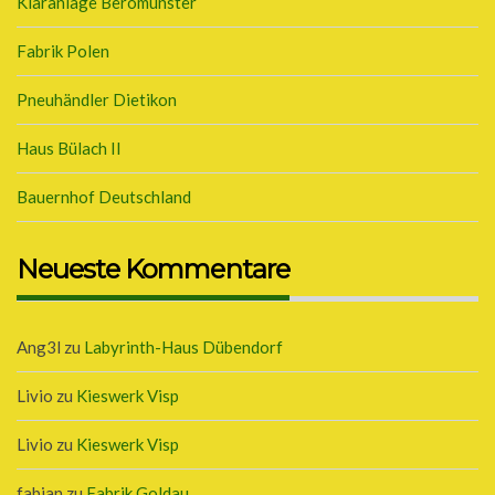
Kläranlage Beromünster
Fabrik Polen
Pneuhändler Dietikon
Haus Bülach II
Bauernhof Deutschland
Neueste Kommentare
Ang3l
zu
Labyrinth-Haus Dübendorf
Livio
zu
Kieswerk Visp
Livio
zu
Kieswerk Visp
fabian
zu
Fabrik Goldau