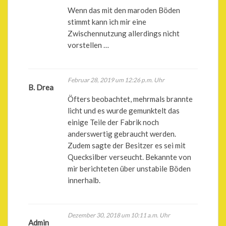
Wenn das mit den maroden Böden
stimmt kann ich mir eine
Zwischennutzung allerdings nicht
vorstellen …
Februar 28, 2019 um 12:26 p.m. Uhr
B. Drea
Öfters beobachtet, mehrmals brannte
licht und es wurde gemunktelt das
einige Teile der Fabrik noch
anderswertig gebraucht werden.
Zudem sagte der Besitzer es sei mit
Quecksilber verseucht. Bekannte von
mir berichteten über unstabile Böden
innerhalb.
Dezember 30, 2018 um 10:11 a.m. Uhr
Admin