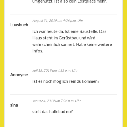
umgenutzt. Ist also kein Lostplace mehr.
August 31, 2019 um 4:26 p.m. Uhr
Luusbueb
Ich war heute da. Ist eine Baustelle. Das
Haus steht im Gerüstbau und wird
wahrscheinlich saniert. Habe keine weitere
Infos.
Juli 15, 2019 um 4:35 p.m. Uhr
Anonyme
Ist es noch möglich rein zu kommen?
Januar 4, 2019 um 7:26 p.m. Uhr
sina
steit das hallebad no?