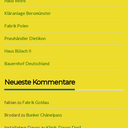
Haus Worb
Kläranlage Beromünster
Fabrik Polen
Pneuhändler Dietikon
Haus Bülach II
Bauernhof Deutschland
Neueste Kommentare
fabian
zu
Fabrik Goldau
Brodard
zu
Bunker Chänelpass
Installateur Davos
zu
Klinik, Davos Dorf