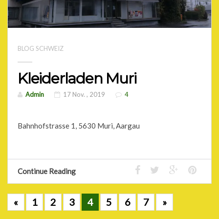
BLOG SCHWEIZ
Kleiderladen Muri
Admin
17 Nov. , 2019
4
Bahnhofstrasse 1, 5630 Muri, Aargau
Continue Reading
«
1
2
3
4
5
6
7
»