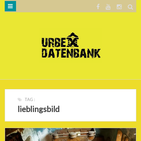
WILLKOMMEN…
BLOG
KARTE
DATENSCHUTZERKLÄRUNG
.
TAG :
lieblingsbild