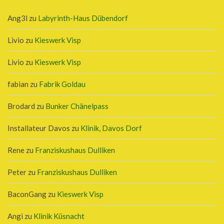
Ang3l
zu
Labyrinth-Haus Dübendorf
Livio
zu
Kieswerk Visp
Livio
zu
Kieswerk Visp
fabian
zu
Fabrik Goldau
Brodard
zu
Bunker Chänelpass
Installateur Davos
zu
Klinik, Davos Dorf
Rene
zu
Franziskushaus Dulliken
Peter
zu
Franziskushaus Dulliken
BaconGang
zu
Kieswerk Visp
Angi
zu
Klinik Küsnacht