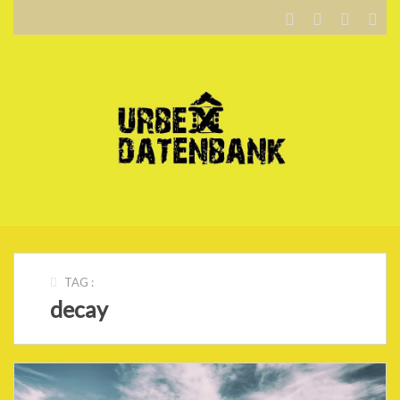
WILLKOMMEN…
BLOG
KARTE
DATENSCHUTZERKLÄRUNG
.
TAG :
decay