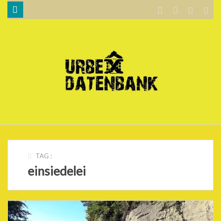
WILLKOMMEN…
BLOG
KARTE
DATENSCHUTZERKLÄRUNG
.
TAG :
einsiedelei